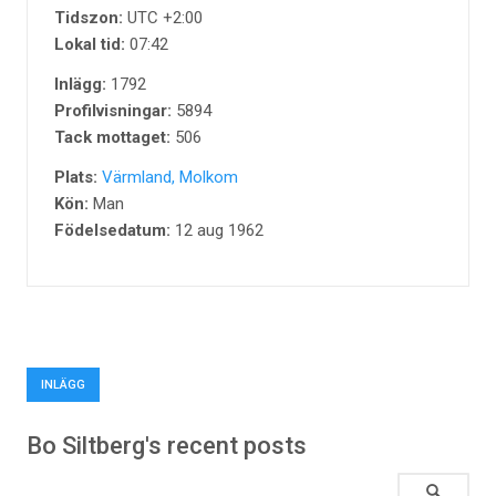
Tidszon:
UTC +2:00
Lokal tid:
07:42
Inlägg:
1792
Profilvisningar:
5894
Tack mottaget:
506
Plats:
Värmland, Molkom
Kön:
Man
Födelsedatum:
12 aug 1962
INLÄGG
Bo Siltberg's recent posts