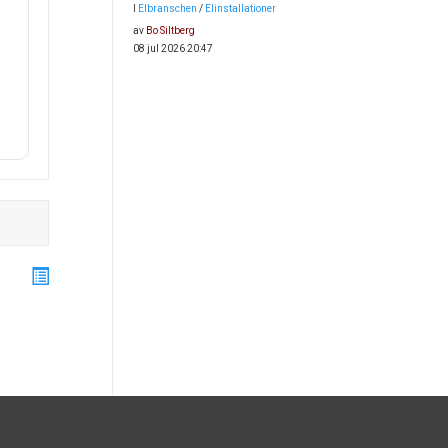
I
Elbranschen
/
Elinstallationer
av
Bo Siltberg
08 jul 2026 20:47