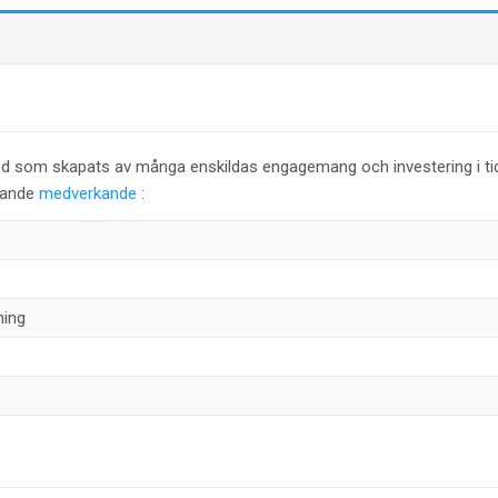
od som skapats av många enskildas engagemang och investering i ti
ljande
medverkande
:
ning