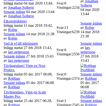
av
Jonathan
Inlägg startat 04 mar 2020 13:44,
Svar:
0
Solberg
av
Jonathan Solberg
Visningar:
2234
04 mar 2020
Senaste inlägg
04 mar 2020 13:44
13:44
av
Jonathan Solberg
Elkonstruktörer
Senaste inlägg
Inlägg startat 11 mar 2018 19:42,
Svar:
13
av
Robin
av
Robin
Visningar:
6239
14 mar 2018
Senaste inlägg
14 mar 2018 21:38
21:38
av
Robin
Vad är el till inköpspris
Senaste inlägg
Inlägg startat 27 feb 2018 15:43,
av
lars
Svar:
0
av
lars pettersson
pettersson
Visningar:
2550
Senaste inlägg
27 feb 2018 15:43
27 feb 2018
av
lars pettersson
15:43
Tävlingsdags! Vinn en Nest
Protect.
Inlägg startat 05 dec 2017 06:08,
Svar:
0
Senaste inlägg
av
Robban
Visningar:
2374
av
Robban
Senaste inlägg
05 dec 2017 06:08
05 dec 2017
av
Robban
06:08
Tävlingsdags. Vinn en Scale
Master Pro.
Inlägg startat 25 okt 2017 06:28,
Svar:
1
Senaste inlägg
av
Robban
Visningar:
2545
av
Robban