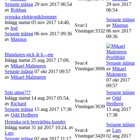
Senaste inlägg
29 nov 2017 06:54
29 nov 2017
av
Robban
06:54
svenska elektronikforumet
Senaste inlägg
Inlägg startat 05 nov 2017 14:40,
Svar:
1
av
Magnus
av
hsd
Visningar:
3332
06 nov 2017
Senaste inlägg
06 nov 2017 09:36
09:36
av
Magnus
Blandaren gick åt h---ete
Inlägg startat 25 aug 2017 17:09,
Svar:
4
Senaste inlägg
av
Mikael Malmgren
Visningar:
3696
av
Mikael
Senaste inlägg
07 okt 2017 09:57
Malmgren
av
Mikael Malmgren
07 okt 2017
09:57
Spis uttag???
Senaste inlägg
Inlägg startat 14 aug 2017 05:54,
av
Odd
Svar:
4
av
Richard
Hedberg
Visningar:
3639
Senaste inlägg
15 aug 2017 17:38
15 aug 2017
av
Odd Hedberg
17:38
Hemska och besvärliga kunder
Senaste inlägg
Inlägg startat 31 jul 2017 10:24, av
Svar:
4
av
Lars
Lars
Visningar:
3420
02 aug 2017
Senaste inlägg
02 aug 2017 11:17