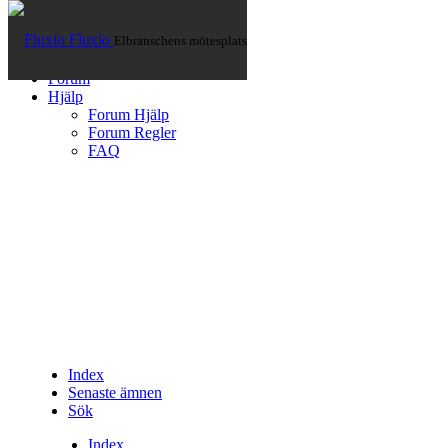
Fluxio
Elbranschens mötesplats
Hem
Artiklar
Forum
Hjälp
Forum Hjälp
Forum Regler
FAQ
Index
Senaste ämnen
Sök
Index