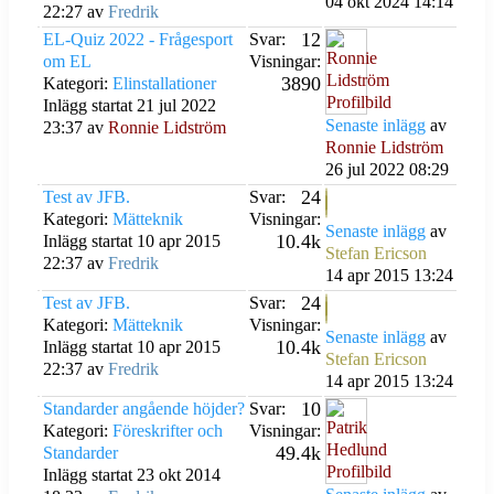
04 okt 2024 14:14
22:27 av
Fredrik
12
EL-Quiz 2022 - Frågesport
Svar:
om EL
Visningar:
3890
Kategori:
Elinstallationer
Inlägg startat 21 jul 2022
Senaste inlägg
av
23:37 av
Ronnie Lidström
Ronnie Lidström
26 jul 2022 08:29
24
Test av JFB.
Svar:
Kategori:
Mätteknik
Visningar:
Senaste inlägg
av
10.4k
Inlägg startat 10 apr 2015
Stefan Ericson
22:37 av
Fredrik
14 apr 2015 13:24
24
Test av JFB.
Svar:
Kategori:
Mätteknik
Visningar:
Senaste inlägg
av
10.4k
Inlägg startat 10 apr 2015
Stefan Ericson
22:37 av
Fredrik
14 apr 2015 13:24
10
Standarder angående höjder?
Svar:
Kategori:
Föreskrifter och
Visningar:
49.4k
Standarder
Inlägg startat 23 okt 2014