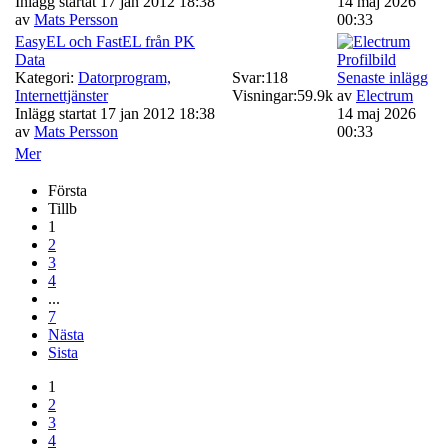
Inlägg startat 17 jan 2012 18:38
14 maj 2026
av
Mats Persson
00:33
EasyEL och FastEL från PK
Data
Kategori:
Datorprogram,
Svar:
118
Senaste inlägg
Internettjänster
Visningar:
59.9k
av
Electrum
Inlägg startat 17 jan 2012 18:38
14 maj 2026
av
Mats Persson
00:33
Mer
Första
Tillb
1
2
3
4
...
7
Nästa
Sista
1
2
3
4