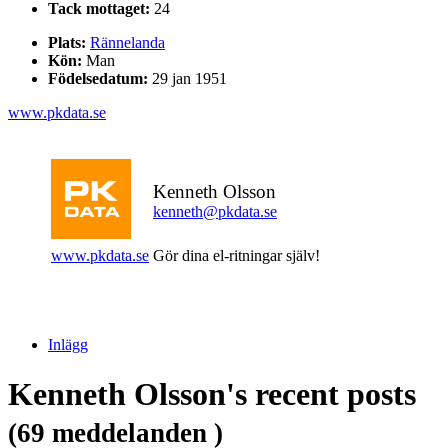
Tack mottaget:
24
Plats:
Rännelanda
Kön:
Man
Födelsedatum:
29 jan 1951
www.pkdata.se
Kenneth Olsson
kenneth@pkdata.se
www.pkdata.se
Gör dina el-ritningar själv!
Inlägg
Kenneth Olsson's recent posts
(69 meddelanden )