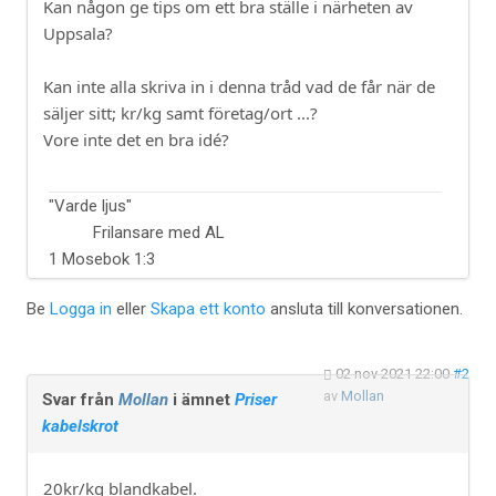
Kan någon ge tips om ett bra ställe i närheten av
Uppsala?
Kan inte alla skriva in i denna tråd vad de får när de
säljer sitt; kr/kg samt företag/ort ...?
Vore inte det en bra idé?
"Varde ljus"
Frilansare med AL
1 Mosebok 1:3
Be
Logga in
eller
Skapa ett konto
ansluta till konversationen.
02 nov 2021 22:00
#2
av
Mollan
Svar från
Mollan
i ämnet
Priser
kabelskrot
20kr/kg blandkabel.