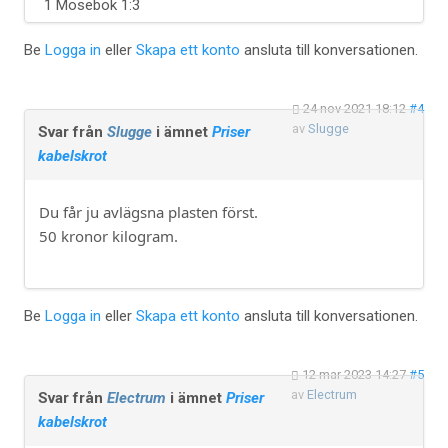
1 Mosebok 1:3
Be
Logga in
eller
Skapa ett konto
ansluta till konversationen.
24 nov 2021 18:12
#4
av
Slugge
Svar från
Slugge
i ämnet
Priser
kabelskrot
Du får ju avlägsna plasten först.
50 kronor kilogram.
Be
Logga in
eller
Skapa ett konto
ansluta till konversationen.
12 mar 2023 14:27
#5
av
Electrum
Svar från
Electrum
i ämnet
Priser
kabelskrot