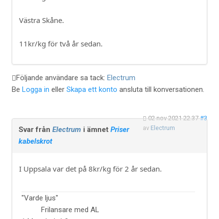
Västra Skåne.
11kr/kg för två år sedan.
Följande användare sa tack:
Electrum
Be
Logga in
eller
Skapa ett konto
ansluta till konversationen.
02 nov 2021 22:37
#3
av
Electrum
Svar från
Electrum
i ämnet
Priser
kabelskrot
I Uppsala var det på 8kr/kg för 2 år sedan.
"Varde ljus"
Frilansare med AL