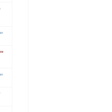
s
an
ie
an
r