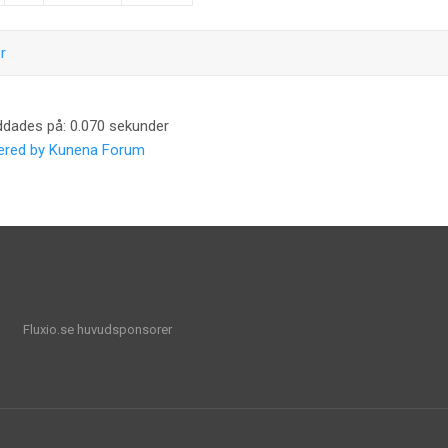
r
ddades på: 0.070 sekunder
red by
Kunena Forum
Fluxio.se huvudsponsorer