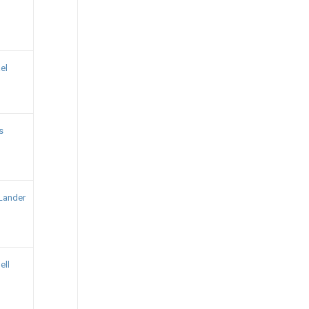
el
s
 Lander
ell