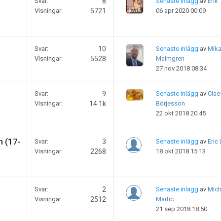
Svar:
8
Senaste inlägg
av
Erik
Visningar:
5721
06 apr 2020 00:09
Svar:
10
Senaste inlägg
av
Mika
Visningar:
5528
Malmgren
27 nov 2018 08:34
Svar:
9
Senaste inlägg
av
Clae
Visningar:
14.1k
Börjesson
22 okt 2018 20:45
n (17-
Svar:
3
Senaste inlägg
av
Eric
Visningar:
2268
18 okt 2018 15:13
Svar:
2
Senaste inlägg
av
Mich
Visningar:
2512
Martic
21 sep 2018 18:50