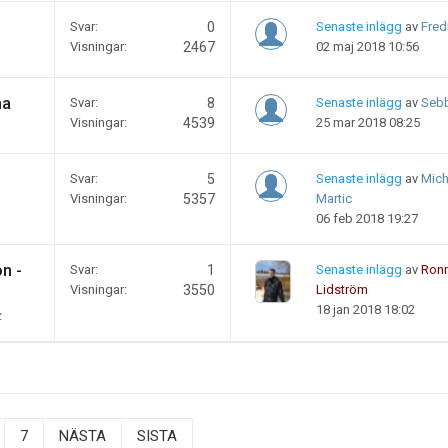
Svar:
0
Senaste inlägg
av
Fred
Visningar:
2467
02 maj 2018 10:56
na
Svar:
8
Senaste inlägg
av
Seb
Visningar:
4539
25 mar 2018 08:25
Svar:
5
Senaste inlägg
av
Mich
Visningar:
5357
Martic
06 feb 2018 19:27
n -
Svar:
1
Senaste inlägg
av
Ronn
Visningar:
3550
Lidström
18 jan 2018 18:02
z
7
NÄSTA
SISTA