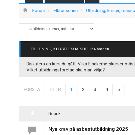
Forum
Elbranschen
Utbildning, kurser, mässo
UTBILDNING, KURSER, MÄSSOR
124 ämnen
Diskutera en kurs du gått. Vilka Elsäkerhetskurser må
Vilket utbildningsföretag ska man välja?
FÖRSTA
TILLB
1
2
3
4
5
...
Rubrik
Nya krav på asbestutbildning 2025