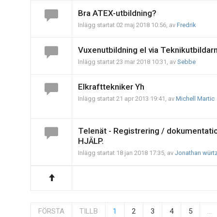
Bra ATEX-utbildning?
Inlägg startat 02 maj 2018 10:56, av
Fredrik
Vuxenutbildning el via Teknikutbildar
Inlägg startat 23 mar 2018 10:31, av
Sebbe
Elkrafttekniker Yh
Inlägg startat 21 apr 2013 19:41, av
Michell Martic
Telenät - Registrering / dokumentatio
HJÄLP.
Inlägg startat 18 jan 2018 17:35, av
Jonathan würt
FÖRSTA
TILLB
1
2
3
4
5
...