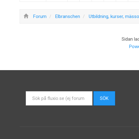
Forum
Elbranschen
Utbildning, kurser, mässo
Sidan la
Powe
Sök
SÖK
...