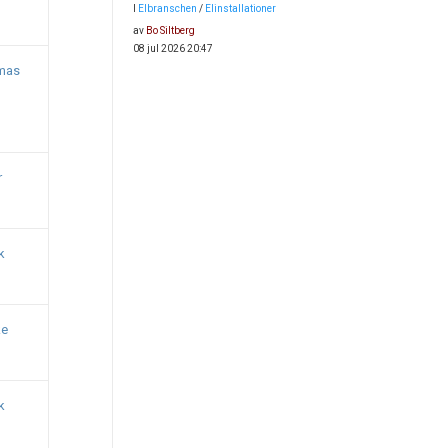
I
Elbranschen
/
Elinstallationer
av
Bo Siltberg
08 jul 2026 20:47
mas
r
k
ke
k