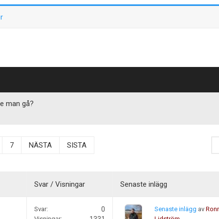
r
ste man gå?
7
NÄSTA
SISTA
Svar / Visningar
Senaste inlägg
Svar:
0
Senaste inlägg
av
Ronn
Visningar:
Lidström