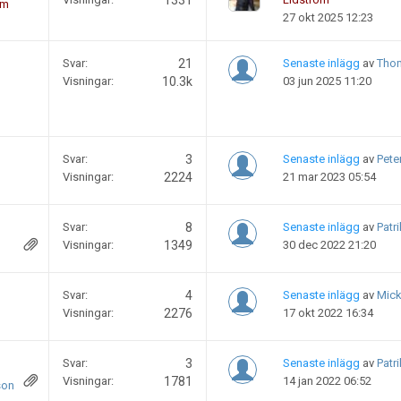
1331
öm
27 okt 2025 12:23
Svar:
21
Senaste inlägg
av
Tho
Visningar:
10.3k
03 jun 2025 11:20
Svar:
3
Senaste inlägg
av
Pete
Visningar:
2224
21 mar 2023 05:54
Svar:
8
Senaste inlägg
av
Patri
Visningar:
1349
30 dec 2022 21:20
Svar:
4
Senaste inlägg
av
Mic
Visningar:
2276
17 okt 2022 16:34
Svar:
3
Senaste inlägg
av
Patri
Visningar:
1781
14 jan 2022 06:52
son