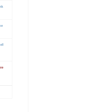
rik
be
ell
ie