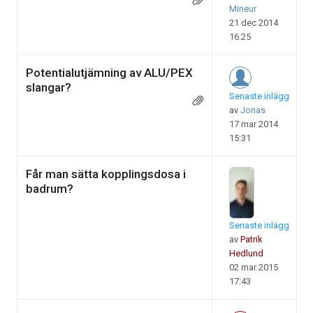
Mineur
21 dec 2014
16:25
Potentialutjämning av ALU/PEX
slangar?
Senaste inlägg
av
Jonas
17 mar 2014
15:31
Får man sätta kopplingsdosa i
badrum?
Senaste inlägg
av
Patrik
Hedlund
02 mar 2015
17:43