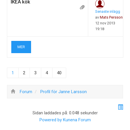
IKEA kök
Senaste inlägg
av
Mats Persson
12 nov 2013
19:18
MER
1
2
3
4
40
Forum
Profil för Janne Larsson
Sidan laddades på: 0.048 sekunder
Powered by
Kunena Forum