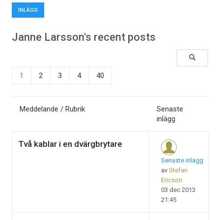
INLÄGG
Janne Larsson's recent posts
1
2
3
4
40
Meddelande / Rubrik
Senaste
inlägg
Två kablar i en dvärgbrytare
Senaste inlägg
av
Stefan
Ericson
03 dec 2013
21:45