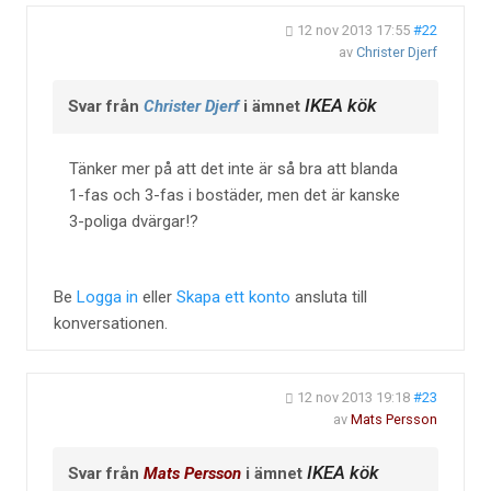
12 nov 2013 17:55
#22
av
Christer Djerf
IKEA kök
Svar från
Christer Djerf
i ämnet
Tänker mer på att det inte är så bra att blanda
1-fas och 3-fas i bostäder, men det är kanske
3-poliga dvärgar!?
Be
Logga in
eller
Skapa ett konto
ansluta till
konversationen.
12 nov 2013 19:18
#23
av
Mats Persson
IKEA kök
Svar från
Mats Persson
i ämnet