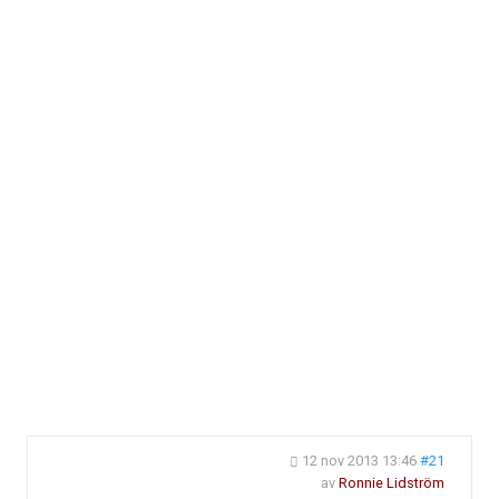
12 nov 2013 13:46
#21
av
Ronnie Lidström