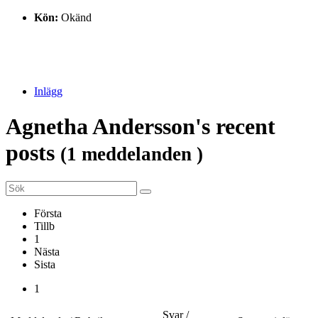
Kön:
Okänd
Inlägg
Agnetha Andersson's recent
posts
(1 meddelanden )
Första
Tillb
1
Nästa
Sista
1
Svar /