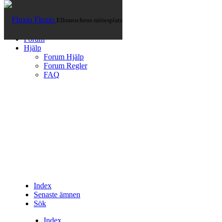
Fluxio
Elbranschens mötesplats
Hem
Artiklar
Forum
Hjälp
Forum Hjälp
Forum Regler
FAQ
Index
Senaste ämnen
Sök
Index