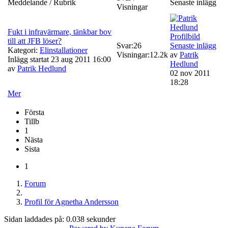
Meddelande / Rubrik
Senaste inlägg
Visningar
Fukt i infravärmare, tänkbar bov
till att JFB löser?
Svar:
26
Senaste inlägg
Kategori:
Elinstallationer
Visningar:
12.2k
av
Patrik
Inlägg startat 23 aug 2011 16:00
Hedlund
av
Patrik Hedlund
02 nov 2011
18:28
Mer
Första
Tillb
1
Nästa
Sista
1
Forum
Profil för Agnetha Andersson
Sidan laddades på: 0.038 sekunder