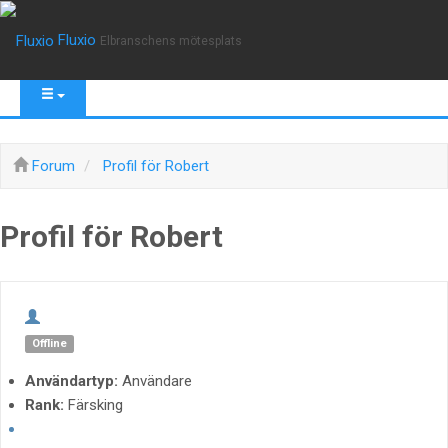
Fluxio
Elbranschens mötesplats
Forum
Profil för Robert
Profil för Robert
Offline
Användartyp:
Användare
Rank:
Färsking