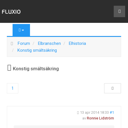
Forum
Elbranschen
Elhistoria
Konstig smältsäkring
Konstig smältsäkring
1
13 apr 2014 18:33
#1
av
Ronnie Lidström