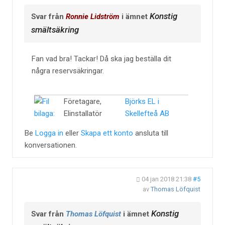
Konstig
Svar från
Ronnie Lidström
i ämnet
smältsäkring
Fan vad bra! Tackar! Då ska jag beställa dit
några reservsäkringar.
Företagare,
Björks EL i
Elinstallatör
Skellefteå AB
Be
Logga in
eller
Skapa ett konto
ansluta till
konversationen.
04 jan 2018 21:38
#5
av
Thomas Löfquist
Konstig
Svar från
Thomas Löfquist
i ämnet