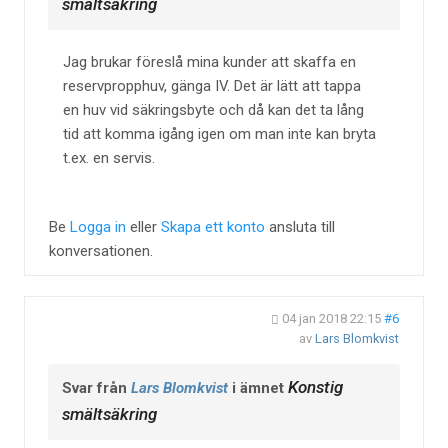
smältsäkring
Jag brukar föreslå mina kunder att skaffa en
reservpropphuv, gänga IV. Det är lätt att tappa
en huv vid säkringsbyte och då kan det ta lång
tid att komma igång igen om man inte kan bryta
t.ex. en servis.
Be
Logga in
eller
Skapa ett konto
ansluta till
konversationen.
04 jan 2018 22:15
#6
av
Lars Blomkvist
Konstig
Svar från
Lars Blomkvist
i ämnet
smältsäkring