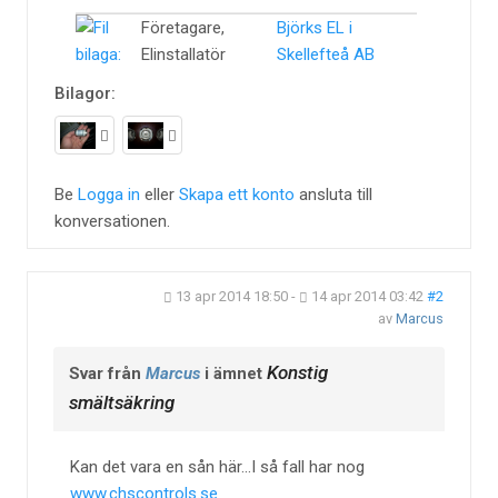
Företagare,
Björks EL i
Elinstallatör
Skellefteå AB
Bilagor:
Be
Logga in
eller
Skapa ett konto
ansluta till
konversationen.
13 apr 2014 18:50
-
14 apr 2014 03:42
#2
av
Marcus
Konstig
Svar från
Marcus
i ämnet
smältsäkring
Kan det vara en sån här...I så fall har nog
www.chscontrols.se