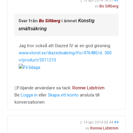
13 apr 2014 18:51
#3
av
Bo Siltberg
Konstig
Svar från
Bo Siltberg
i ämnet
smältsäkring
Jag tror också att Diazed IV är en god gissning:
www.storel.se/diazedsakring/ifo/476480/d...500
v/product/2011210
Följande användare sa tack:
Ronnie Lidström
Be
Logga in
eller
Skapa ett konto
ansluta till
konversationen.
14 apr 2014 03:44
#4
av
Ronnie Lidström