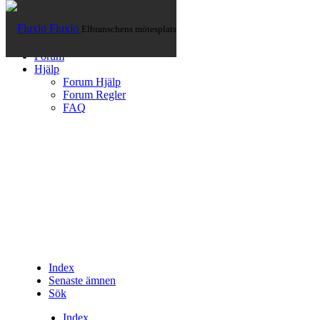
Fluxio
Elbranschens mötesplats
Hem
Artiklar
Forum
Hjälp
Forum Hjälp
Forum Regler
FAQ
Index
Senaste ämnen
Sök
Index