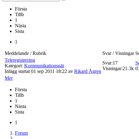
Första
Tillb
1
Nästa
Sista
1
Meddelande / Rubrik
Svar / Visningar
S
Teleregistrering
Svar:
17
S
Kategori:
Kommunikationsnät
Visningar:
21.3k
0
Inlägg startat 01 sep 2011 18:22 av
Rikard Ågren
Mer
Första
Tillb
1
Nästa
Sista
1
Forum