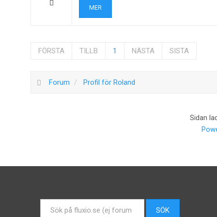
MER
FÖRSTA
TILLB
1
NÄSTA
SISTA
Forum
Profil för Roland
Sidan la
Powe
Sök
SÖK
...