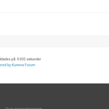
ddades på: 0.032 sekunder
red by
Kunena Forum
Fluxio.se huvudsponsorer