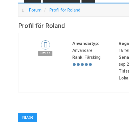
Forum
Profil för Roland
Profil för Roland
Användartyp:
Regi
Användare
16 fe
Offline
Rank:
Färsking
Sena
sep 2
Tids
Lokal
INLÄGG