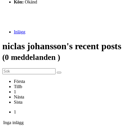
Kön:
Okänd
Inlägg
niclas johansson's recent posts
(0 meddelanden )
Första
Tillb
1
Nästa
Sista
1
Inga inlägg