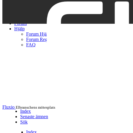
Hem
Artiklar
Forum
Hjälp
Forum Hjälp
Forum Regler
FAQ
Fluxio
Elbranschens mötesplats
Index
Senaste ämnen
Sök
Index