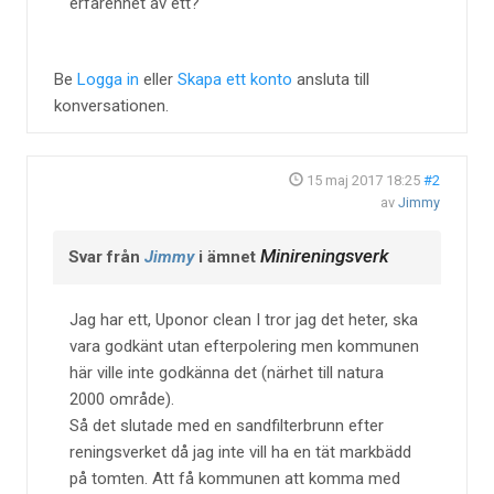
erfarenhet av ett?
Be
Logga in
eller
Skapa ett konto
ansluta till
konversationen.
15 maj 2017 18:25
#2
av
Jimmy
Minireningsverk
Svar från
Jimmy
i ämnet
Jag har ett, Uponor clean I tror jag det heter, ska
vara godkänt utan efterpolering men kommunen
här ville inte godkänna det (närhet till natura
2000 område).
Så det slutade med en sandfilterbrunn efter
reningsverket då jag inte vill ha en tät markbädd
på tomten. Att få kommunen att komma med