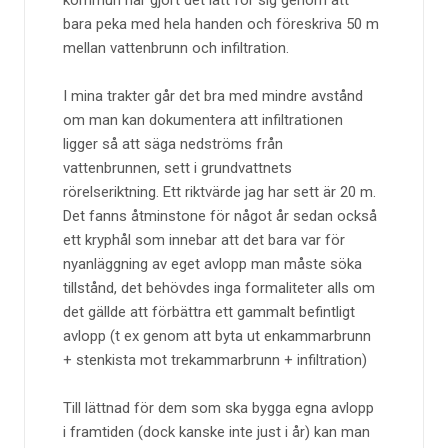
kommun har gjort det lätt för sig genom att
bara peka med hela handen och föreskriva 50 m
mellan vattenbrunn och infiltration.
I mina trakter går det bra med mindre avstånd
om man kan dokumentera att infiltrationen
ligger så att säga nedströms från
vattenbrunnen, sett i grundvattnets
rörelseriktning. Ett riktvärde jag har sett är 20 m.
Det fanns åtminstone för något år sedan också
ett kryphål som innebar att det bara var för
nyanläggning av eget avlopp man måste söka
tillstånd, det behövdes inga formaliteter alls om
det gällde att förbättra ett gammalt befintligt
avlopp (t ex genom att byta ut enkammarbrunn
+ stenkista mot trekammarbrunn + infiltration)
Till lättnad för dem som ska bygga egna avlopp
i framtiden (dock kanske inte just i år) kan man