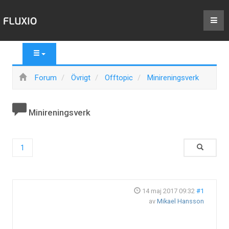
Forum
Övrigt
Offtopic
Minireningsverk
Minireningsverk
1
14 maj 2017 09:32
#1
av
Mikael Hansson