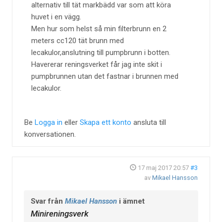
alternativ till tät markbädd var som att köra
huvet i en vägg.
Men hur som helst så min filterbrunn en 2
meters cc120 tät brunn med
lecakulor,anslutning till pumpbrunn i botten.
Havererar reningsverket får jag inte skit i
pumpbrunnen utan det fastnar i brunnen med
lecakulor.
Be
Logga in
eller
Skapa ett konto
ansluta till
konversationen.
17 maj 2017 20:57
#3
av
Mikael Hansson
Svar från
Mikael Hansson
i ämnet
Minireningsverk