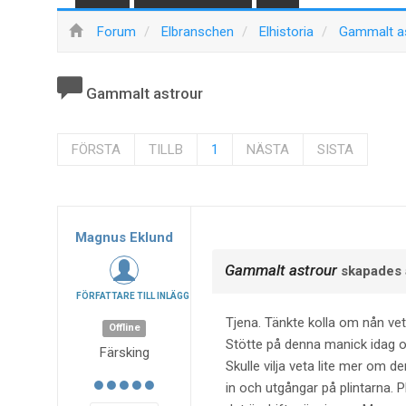
Forum
Elbranschen
Elhistoria
Gammalt a
Gammalt astrour
FÖRSTA
TILLB
1
NÄSTA
SISTA
Magnus Eklund
Gammalt astrour
skapades
FÖRFATTARE TILL INLÄGG
Tjena. Tänkte kolla om nån vet
Offline
Stötte på denna manick idag oc
Färsking
Skulle vilja veta lite mer om 
in och utgångar på plintarna. P