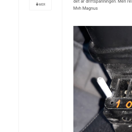
det är driftspänningen. Men re
MER
Mvh Magnus