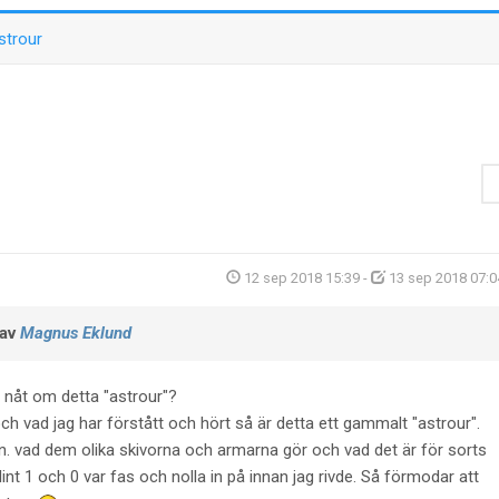
strour
12 sep 2018 15:39
-
13 sep 2018 07:0
 av
Magnus Eklund
 nåt om detta "astrour"?
h vad jag har förstått och hört så är detta ett gammalt "astrour".
den. vad dem olika skivorna och armarna gör och vad det är för sorts
lint 1 och 0 var fas och nolla in på innan jag rivde. Så förmodar att