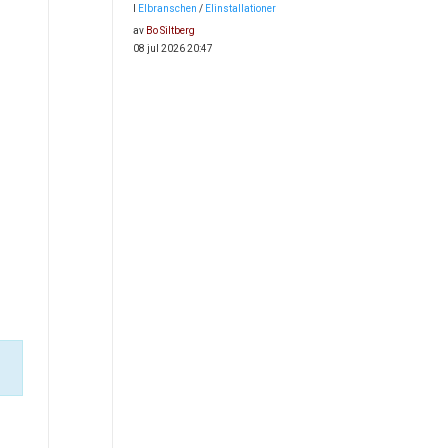
I
Elbranschen
/
Elinstallationer
av
Bo Siltberg
08 jul 2026 20:47