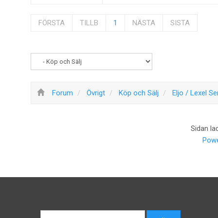
FÖRSTA
TILLB
1
NÄSTA
SISTA
Forum
Övrigt
Köp och Sälj
Eljo / Lexel S
Sidan la
Powe
Sök