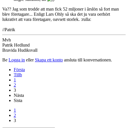
Va?? Jag som trodde att man fick 52 miljoner i årslön så fort man
blev företagare... Enligt Lars Ohly så ska det ju vara oerhört
lukrativt att vara företagare, oavsett storlek. :rulla:
//Patrik
Mvh
Patrik Hedlund
Bravida Hudiksvall
Be
Logga in
eller
Skapa ett konto
ansluta till konversationen.
Första
Tillb
1
2
3
Nästa
Sista
1
2
3