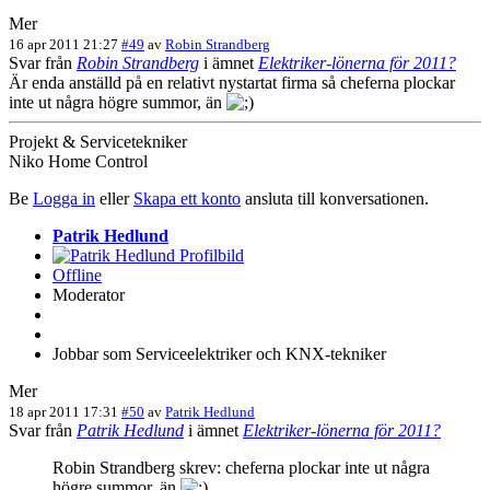
Mer
16 apr 2011 21:27
#49
av
Robin Strandberg
Svar från
Robin Strandberg
i ämnet
Elektriker-lönerna för 2011?
Är enda anställd på en relativt nystartat firma så cheferna plockar
inte ut några högre summor, än
Projekt & Servicetekniker
Niko Home Control
Be
Logga in
eller
Skapa ett konto
ansluta till konversationen.
Patrik Hedlund
Offline
Moderator
Jobbar som Serviceelektriker och KNX-tekniker
Mer
18 apr 2011 17:31
#50
av
Patrik Hedlund
Svar från
Patrik Hedlund
i ämnet
Elektriker-lönerna för 2011?
Robin Strandberg skrev: cheferna plockar inte ut några
högre summor, än