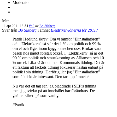
Moderator
Mer
11 apr 2011 18:54
#42
av
Bo Siltberg
Svar från
Bo Siltberg
i ämnet
Elektriker-lönerna för 2011?
Patrik Hedlund skrev: Om vi jämför "Elinstallatören"
och "Elektrikern" så står det 1 % om politik och 99 %
om el och läget inom byggbranschen osv. Brukar vara
besök hos något företag också. I "Elektrikern" så är det
90 % om politik och smutskastning av Alliansen och 10
% om el. Lika så är det men Kommunals tidning. Det är
ett faktum att fackets tidning fokuserar nästan enbart på
politik i sin tidning. Därför gillar jag "Elinstallatören"
som faktiskt är intressant. Den tar upp ämnet el.
Nu var det ett tag sen jag bläddrade i SEF:s tidning,
men jag tvivlar på att innehållet har förändrats. De
gnäller säkert på som vanligt.
//Patrik