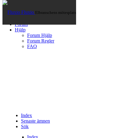
Fluxio
Elbranschens mötesplats
Hem
Artiklar
Forum
Hjälp
Forum Hjälp
Forum Regler
FAQ
Index
Senaste ämnen
Sök
Index