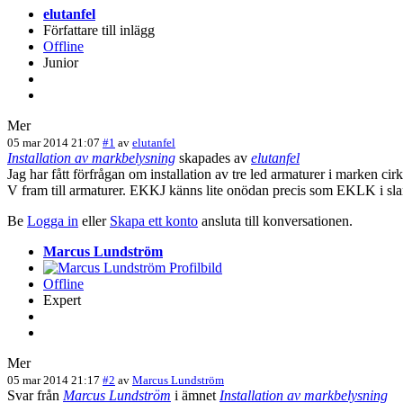
elutanfel
Författare till inlägg
Offline
Junior
Mer
05 mar 2014 21:07
#1
av
elutanfel
Installation av markbelysning
skapades av
elutanfel
Jag har fått förfrågan om installation av tre led armaturer i marken ci
V fram till armaturer. EKKJ känns lite onödan precis som EKLK i sla
Be
Logga in
eller
Skapa ett konto
ansluta till konversationen.
Marcus Lundström
Offline
Expert
Mer
05 mar 2014 21:17
#2
av
Marcus Lundström
Svar från
Marcus Lundström
i ämnet
Installation av markbelysning