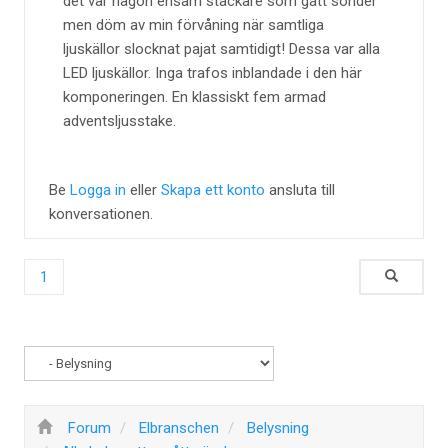
det var någon ensam stackare som gått sönder
men döm av min förvåning när samtliga
ljuskällor slocknat pajat samtidigt! Dessa var alla
LED ljuskällor. Inga trafos inblandade i den här
komponeringen. En klassiskt fem armad
adventsljusstake.
Be
Logga in
eller
Skapa ett konto
ansluta till
konversationen.
1
Forum
Elbranschen
Belysning