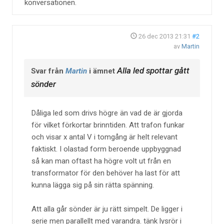
konversationen.
26 dec 2013 21:31
#2
av
Martin
Alla led spottar gått
Svar från
Martin
i ämnet
sönder
Dåliga led som drivs högre än vad de är gjorda
för vilket förkortar brinntiden. Att trafon funkar
och visar x antal V i tomgång är helt relevant
faktiskt. I olastad form beroende uppbyggnad
så kan man oftast ha högre volt ut från en
transformator för den behöver ha last för att
kunna lägga sig på sin rätta spänning.
Att alla går sönder är ju rätt simpelt. De ligger i
serie men parallellt med varandra. tänk lysrör i