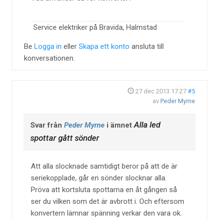
Service elektriker på Bravida, Halmstad
Be
Logga in
eller
Skapa ett konto
ansluta till
konversationen.
27 dec 2013 17:27
#5
av
Peder Myrne
Alla led
Svar från
Peder Myrne
i ämnet
spottar gått sönder
Att alla slocknade samtidigt beror på att de är
seriekopplade, går en sönder slocknar alla.
Pröva att kortsluta spottarna en åt gången så
ser du vilken som det är avbrott i. Och eftersom
konvertern lämnar spänning verkar den vara ok.