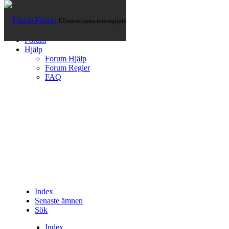
Fluxio
Elbranschens mötesplats
Hem
Artiklar
Forum
Hjälp
Forum Hjälp
Forum Regler
FAQ
Index
Senaste ämnen
Sök
Index